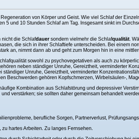
Regeneration von Körper und Geist. Wie viel Schlaf der Einzelne
hen 5 und 10 Stunden Schlaf am Tag. Insgesamt sinkt im Durchs
 nicht die Schlaf
dauer
sondern vielmehr die Schlaf
qualität
. Wä
en, die sich in ihrer Schlaftiefe unterscheiden. Bei einem norm
tark an, nimmt dann ab und geht zum Morgen hin in eine mittlere
Schlafqualität sowohl zu psychovegetativen als auch zu körper
ören neben ständiger Unruhe, Gereiztheit, verminderter Konze
ständiger Unruhe, Gereiztheit, verminderter Konzentrationsfähi
tenden Beschwerden gehören Kopfschmerzen, Wirbelsäulen-, M
e häufige Kombination aus Schlafstörung und depressiver Versti
 und verstärken; sie sollten daher gemeinsam behandelt werde
ienprobleme, berufliche Sorgen, Partnerverlust, Prüfungsangst 
 zu hartes Arbeiten. Zu langes Fernsehen.
n durch Schichtarbeit oder durch die Zeitverschiebung bei ein