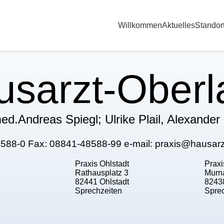
Willkommen
Aktuelles
Standor
usarzt-Oberl
ed.Andreas Spiegl; Ulrike Plail, Alexander
8588-0 Fax: 08841-48588-99 e-mail: praxis@hausarz
Praxis Ohlstadt
Prax
Rathausplatz 3
Murna
82441 Ohlstadt
8243
Sprechzeiten
Spre