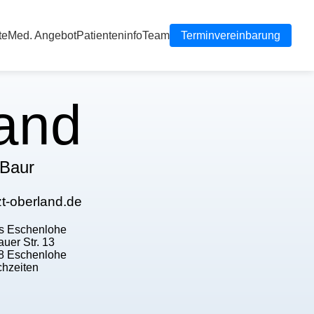
te
Med. Angebot
Patienteninfo
Team
Terminvereinbarung
and
 Baur
t-oberland.de
is Eschenlohe
uer Str. 13
8 Eschenlohe
chzeiten